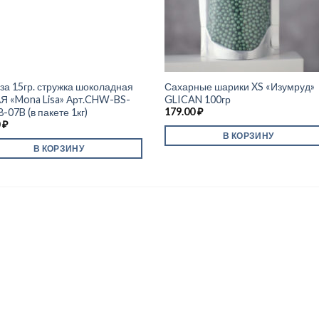
за 15гр. стружка шоколадная
Сахарные шарики XS «Изумруд»
Я «Mona Lisa» Арт.CHW-BS-
GLICAN 100гр
179.00
₽
-07B (в пакете 1кг)
0
₽
В КОРЗИНУ
В КОРЗИНУ