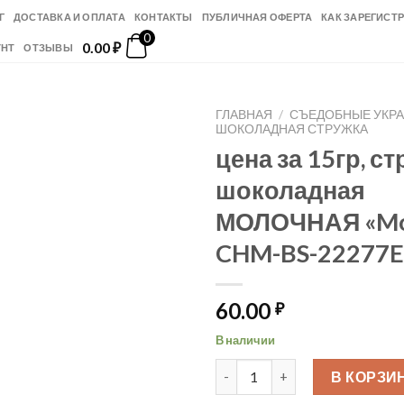
Г
ДОСТАВКА И ОПЛАТА
КОНТАКТЫ
ПУБЛИЧНАЯ ОФЕРТА
КАК ЗАРЕГИСТ
0
0.00
₽
УНТ
ОТЗЫВЫ
ГЛАВНАЯ
/
СЪЕДОБНЫЕ УКР
ШОКОЛАДНАЯ СТРУЖКА
цена за 15гр, с
шоколадная
МОЛОЧНАЯ «Mon
CHM-BS-22277E
60.00
₽
В наличии
Количество товара цена за 
В КОРЗИ