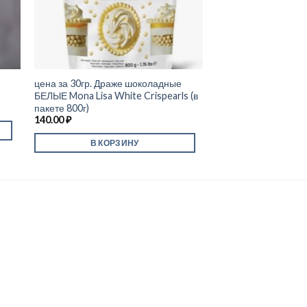
цена за 30гр. Драже шоколадные
цена 30 гр Посыпка
БЕЛЫЕ Mona Lisa White Crispearls (в
(Жемчуг, Металлик, 
пакете 800г)
TULA
140.00
₽
120.00
₽
В КОРЗИНУ
В КОРЗ