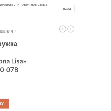
РИРОВАТЬСЯ?
ОБРАТНАЯ СВЯЗЬ
ВХОД
АШЕНИЯ
/
тружка
a Lisa»
0-07B
15гр, стружка шоколадная МОЛОЧНАЯ "Mona Lisa" CHM-BS-22277
НУ