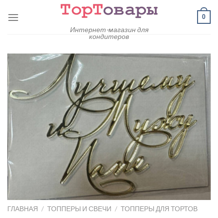
Skip
0
to
content
Интернет-магазин для
кондитеров
ГЛАВНАЯ
/
ТОППЕРЫ И СВЕЧИ
/
ТОППЕРЫ ДЛЯ ТОРТОВ