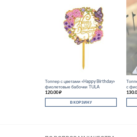
ristmas»
Топпер с цветами «Happy Birthday»
Топп
анта с эльфами)
фиолетовые бабочки TULA
с фи
120.00
₽
130.
В КОРЗИНУ
РЗИНУ