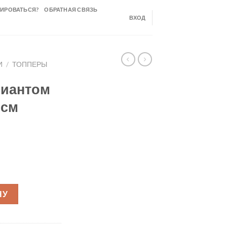
РИРОВАТЬСЯ?
ОБРАТНАЯ СВЯЗЬ
ВХОД
И
/
ТОППЕРЫ
лиантом
8см
бриллиантом на палочке 10*8см серебро ТСК31
НУ